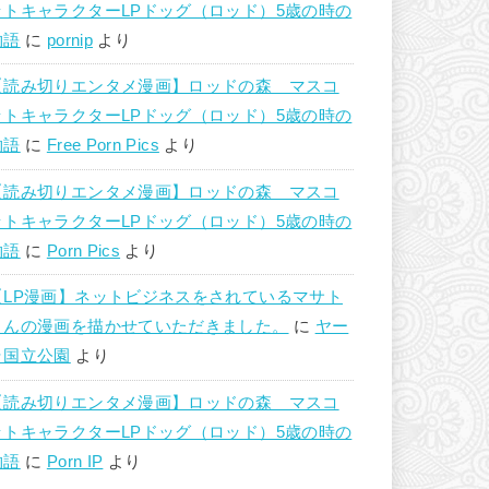
ットキャラクターLPドッグ（ロッド）5歳の時の
物語
に
pornip
より
【読み切りエンタメ漫画】ロッドの森 マスコ
ットキャラクターLPドッグ（ロッド）5歳の時の
物語
に
Free Porn Pics
より
【読み切りエンタメ漫画】ロッドの森 マスコ
ットキャラクターLPドッグ（ロッド）5歳の時の
物語
に
Porn Pics
より
【LP漫画】ネットビジネスをされているマサト
さんの漫画を描かせていただきました。
に
ヤー
ラ国立公園
より
【読み切りエンタメ漫画】ロッドの森 マスコ
ットキャラクターLPドッグ（ロッド）5歳の時の
物語
に
Porn IP
より