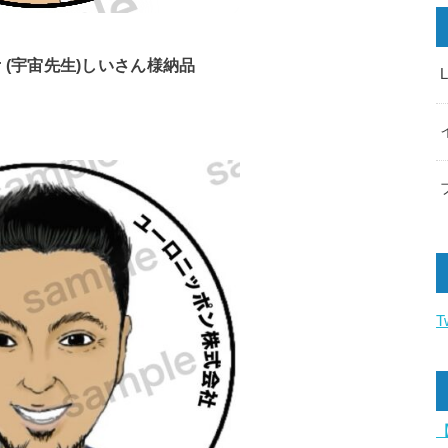
her (宇宙先生)しいさん様納品
T