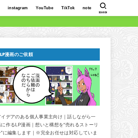
instagram
YouTube
TikTok
note
SEARCH
LP漫画のご依頼
アイデアのある個人事業主向け｜話しながら一
緒に作るLP漫画｜想いと構想を“売れるストーリ
ー”に編集します｜※完全お任せは対応していま