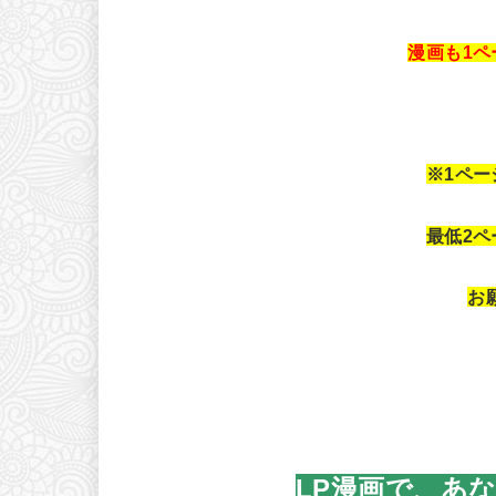
漫画も1
※1ペ
最低2
お
LP漫画で、あ