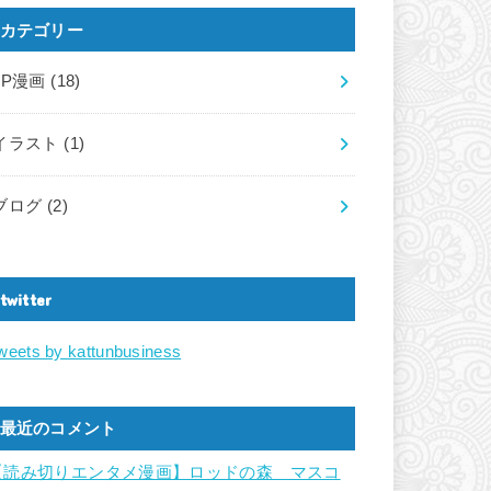
カテゴリー
LP漫画
(18)
イラスト
(1)
ブログ
(2)
twitter
weets by kattunbusiness
最近のコメント
【読み切りエンタメ漫画】ロッドの森 マスコ