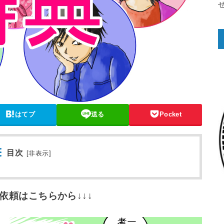
はてブ
送る
Pocket
目次
[
非表示
]
依頼はこちらから↓↓↓