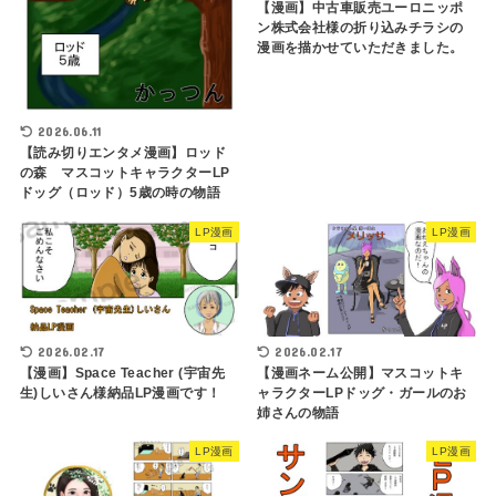
【漫画】中古車販売ユーロニッポ
ン株式会社様の折り込みチラシの
漫画を描かせていただきました。
2026.06.11
【読み切りエンタメ漫画】ロッド
の森 マスコットキャラクターLP
ドッグ（ロッド）5歳の時の物語
LP漫画
LP漫画
2026.02.17
2026.02.17
【漫画】Space Teacher (宇宙先
【漫画ネーム公開】マスコットキ
生)しいさん様納品LP漫画です！
ャラクターLPドッグ・ガールのお
姉さんの物語
LP漫画
LP漫画