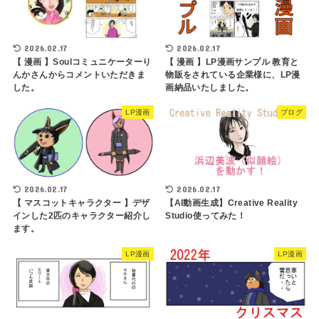
2026.02.17
2026.02.17
【 漫画 】Soulコミュニケーターり
【 漫画 】LP漫画サンプル 教育と
んかさんからコメントいただきま
物販をされている企業様に、LP漫
した。
画納品いたしました。
LP漫画
ブログ
2026.02.17
2026.02.17
【 マスコットキャラクター 】デザ
【AI動画生成】Creative Reality
インした2匹のキャラクター紹介し
Studio使ってみた！
ます。
LP漫画
LP漫画