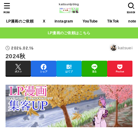
kattsunlpblog
MENU
SEARCH
LP漫画のご依頼
X
instagram
YouTube
TikTok
note
LP漫画のご依頼はこちら
2026.02.16
katsuei
2024秋
ポスト
シェア
はてブ
送る
Pocket