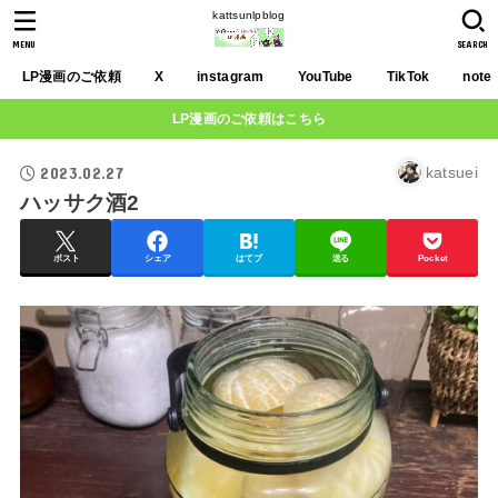
kattsunlpblog
MENU
SEARCH
LP漫画のご依頼
X
instagram
YouTube
TikTok
note
LP漫画のご依頼はこちら
2023.02.27
katsuei
ハッサク酒2
ポスト
シェア
はてブ
送る
Pocket