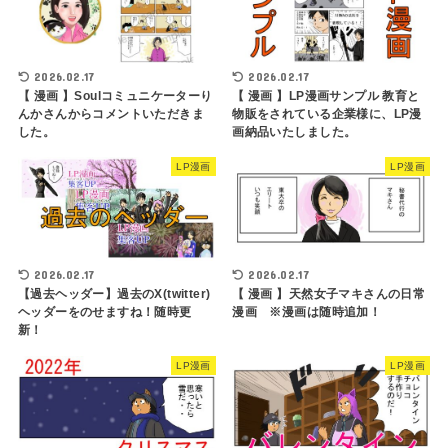
2026.02.17
2026.02.17
【 漫画 】Soulコミュニケーターり
【 漫画 】LP漫画サンプル 教育と
んかさんからコメントいただきま
物販をされている企業様に、LP漫
した。
画納品いたしました。
LP漫画
LP漫画
2026.02.17
2026.02.17
【 漫画 】天然女子マキさんの日常
【過去ヘッダー】過去のX(twitter)
漫画 ※漫画は随時追加！
ヘッダーをのせますね！随時更
新！
LP漫画
LP漫画