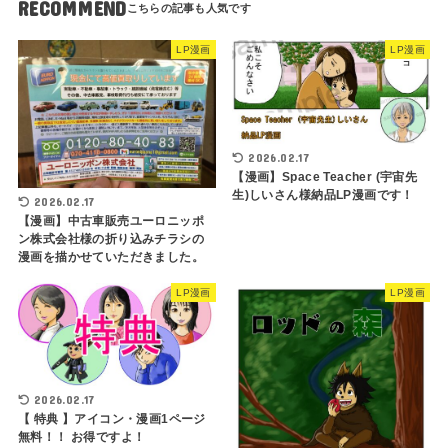
RECOMMEND
LP漫画
LP漫画
2026.02.17
【漫画】Space Teacher (宇宙先
生)しいさん様納品LP漫画です！
2026.02.17
【漫画】中古車販売ユーロニッポ
ン株式会社様の折り込みチラシの
漫画を描かせていただきました。
LP漫画
LP漫画
2026.02.17
【 特典 】アイコン・漫画1ページ
無料！！ お得ですよ！