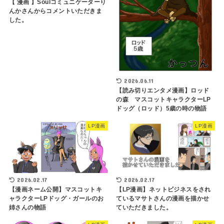
【 漫画 】Soulコミュニケーターり
んかさんからコメントいただきま
した。
2026.06.11
【読み切りエンタメ漫画】ロッド
の森 マスコットキャラクターLP
ドッグ（ロッド）5歳の時の物語
LP漫画
LP漫画
2026.02.17
2026.02.17
【LP漫画】ネットビジネスをされ
【漫画ネーム公開】マスコットキ
ているマサトさんの漫画を描かせ
ャラクターLPドッグ・ガールのお
ていただきました。
姉さんの物語