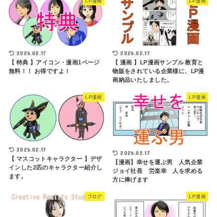
LP漫画
LP漫画
2026.02.17
2026.02.17
【 特典 】アイコン・漫画1ページ
【 漫画 】LP漫画サンプル 教育と
無料！！ お得ですよ！
物販をされている企業様に、LP漫
画納品いたしました。
LP漫画
LP漫画
2026.02.17
2026.02.17
【 マスコットキャラクター 】デザ
【漫画】幸せを運ぶ男 人気企業
インした2匹のキャラクター紹介し
ジョイ社長 労楽幸 人を求める
ます。
方に捧げます
ブログ
LP漫画