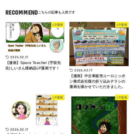
RECOMMEND
LP漫画
LP漫画
2026.02.17
【漫画】Space Teacher (宇宙先
生)しいさん様納品LP漫画です！
2026.02.17
【漫画】中古車販売ユーロニッポ
ン株式会社様の折り込みチラシの
漫画を描かせていただきました。
LP漫画
LP漫画
2026.02.17