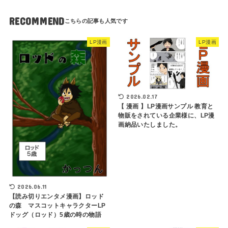
RECOMMEND
LP漫画
LP漫画
2026.02.17
【 漫画 】LP漫画サンプル 教育と
物販をされている企業様に、LP漫
画納品いたしました。
2026.06.11
【読み切りエンタメ漫画】ロッド
の森 マスコットキャラクターLP
ドッグ（ロッド）5歳の時の物語