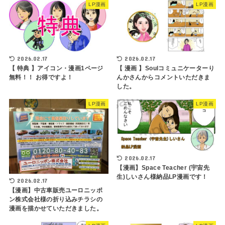
LP漫画
LP漫画
2026.02.17
2026.02.17
【 特典 】アイコン・漫画1ページ
【 漫画 】Soulコミュニケーターり
無料！！ お得ですよ！
んかさんからコメントいただきま
した。
LP漫画
LP漫画
2026.02.17
【漫画】Space Teacher (宇宙先
生)しいさん様納品LP漫画です！
2026.02.17
【漫画】中古車販売ユーロニッポ
ン株式会社様の折り込みチラシの
漫画を描かせていただきました。