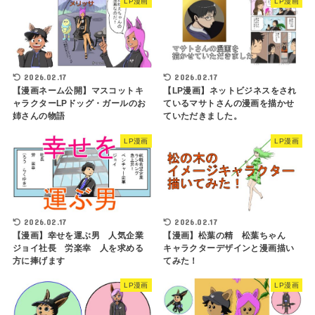
LP漫画
LP漫画
2026.02.17
2026.02.17
【LP漫画】ネットビジネスをされ
【漫画ネーム公開】マスコットキ
ているマサトさんの漫画を描かせ
ャラクターLPドッグ・ガールのお
ていただきました。
姉さんの物語
LP漫画
LP漫画
2026.02.17
2026.02.17
【漫画】幸せを運ぶ男 人気企業
【漫画】松葉の精 松葉ちゃん
ジョイ社長 労楽幸 人を求める
キャラクターデザインと漫画描い
方に捧げます
てみた！
LP漫画
LP漫画