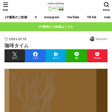
kattsunlpblog
MENU
SEARCH
LP漫画のご依頼
X
instagram
YouTube
TikTok
note
LP漫画のご依頼はこちら
2024.01.10
katsuei
珈琲タイム
ポスト
シェア
はてブ
送る
Pocket