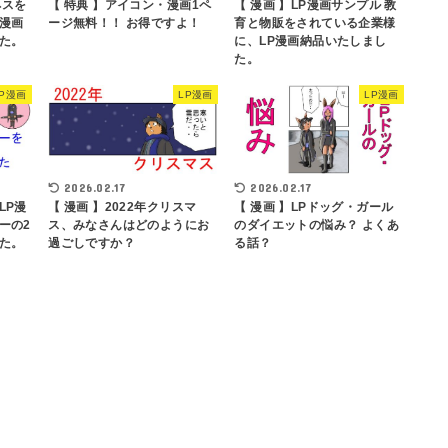
ネスを
【 特典 】アイコン・漫画1ペ
【 漫画 】LP漫画サンプル 教
漫画
ージ無料！！ お得ですよ！
育と物販をされている企業様
た。
に、LP漫画納品いたしまし
た。
LP漫画
LP漫画
LP漫画
2026.02.17
2026.02.17
【 漫画 】LPドッグ・ガール
LP漫
【 漫画 】2022年クリスマ
のダイエットの悩み？ よくあ
ーの2
ス、みなさんはどのようにお
る話？
た。
過ごしですか？