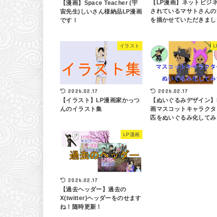
【LP漫画】ネットビジ
【漫画】Space Teacher (宇
されているマサトさんの
宙先生)しいさん様納品LP漫画
を描かせていただきまし
です！
イラスト
2026.02.17
2026.02.17
【イラスト】LP漫画家かっつ
【ぬいぐるみデザイン】
んのイラスト集
画マスコットキャラクタ
匹をぬいぐるみ化してみ
LP漫画
2026.02.17
【過去ヘッダー】過去の
X(twitter)ヘッダーをのせます
ね！随時更新！