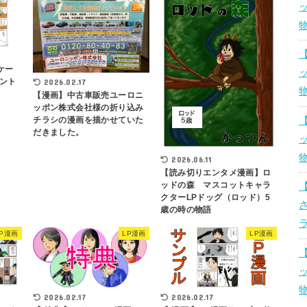
ケー
ント
2026.02.17
【漫画】中古車販売ユーロニ
ッポン株式会社様の折り込み
チラシの漫画を描かせていた
だきました。
2026.06.11
【読み切りエンタメ漫画】ロ
ッドの森 マスコットキャラ
クターLPドッグ（ロッド）5
歳の時の物語
LP漫画
LP漫画
LP漫画
2026.02.17
2026.02.17