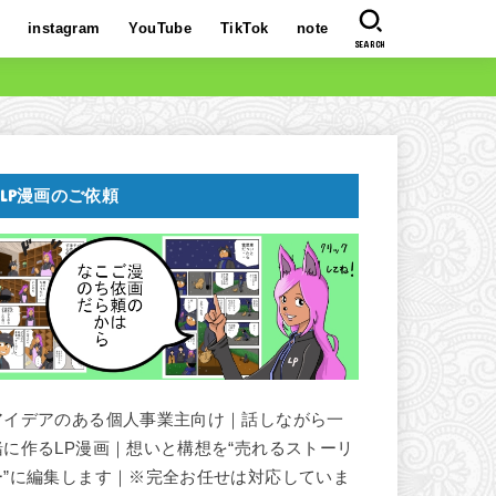
instagram
YouTube
TikTok
note
SEARCH
LP漫画のご依頼
アイデアのある個人事業主向け｜話しながら一
緒に作るLP漫画｜想いと構想を“売れるストーリ
ー”に編集します｜※完全お任せは対応していま