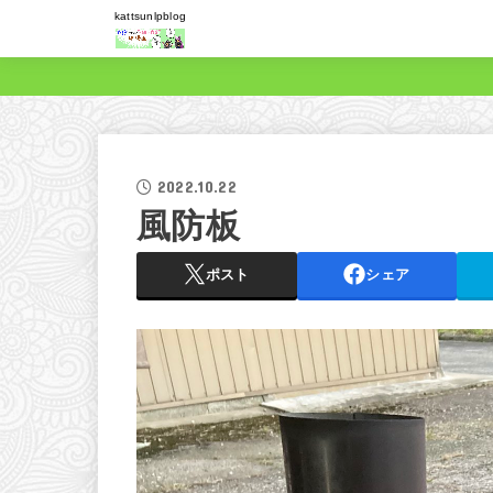
kattsunlpblog
2022.10.22
風防板
ポスト
シェア