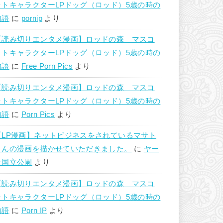
ットキャラクターLPドッグ（ロッド）5歳の時の
物語
に
pornip
より
【読み切りエンタメ漫画】ロッドの森 マスコ
ットキャラクターLPドッグ（ロッド）5歳の時の
物語
に
Free Porn Pics
より
【読み切りエンタメ漫画】ロッドの森 マスコ
ットキャラクターLPドッグ（ロッド）5歳の時の
物語
に
Porn Pics
より
【LP漫画】ネットビジネスをされているマサト
さんの漫画を描かせていただきました。
に
ヤー
ラ国立公園
より
【読み切りエンタメ漫画】ロッドの森 マスコ
ットキャラクターLPドッグ（ロッド）5歳の時の
物語
に
Porn IP
より