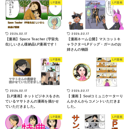
LP漫画
LP漫画
2026.02.17
2026.02.17
【漫画】Space Teacher (宇宙先
【漫画ネーム公開】マスコットキ
生)しいさん様納品LP漫画です！
ャラクターLPドッグ・ガールのお
姉さんの物語
LP漫画
LP漫画
2026.02.17
2026.02.17
【LP漫画】ネットビジネスをされ
【 漫画 】Soulコミュニケーターり
ているマサトさんの漫画を描かせ
んかさんからコメントいただきま
ていただきました。
した。
LP漫画
LP漫画