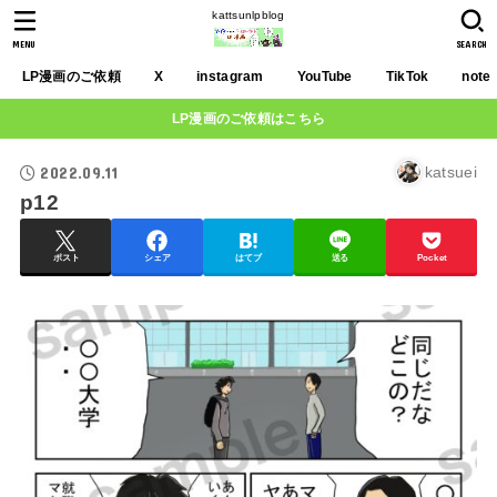
kattsunlpblog
MENU
SEARCH
LP漫画のご依頼
X
instagram
YouTube
TikTok
note
LP漫画のご依頼はこちら
2022.09.11
katsuei
p12
ポスト
シェア
はてブ
送る
Pocket