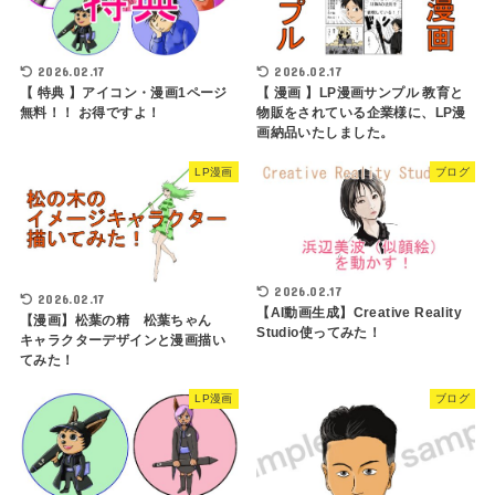
2026.02.17
2026.02.17
【 特典 】アイコン・漫画1ページ
【 漫画 】LP漫画サンプル 教育と
無料！！ お得ですよ！
物販をされている企業様に、LP漫
画納品いたしました。
LP漫画
ブログ
2026.02.17
2026.02.17
【AI動画生成】Creative Reality
【漫画】松葉の精 松葉ちゃん
Studio使ってみた！
キャラクターデザインと漫画描い
てみた！
LP漫画
ブログ