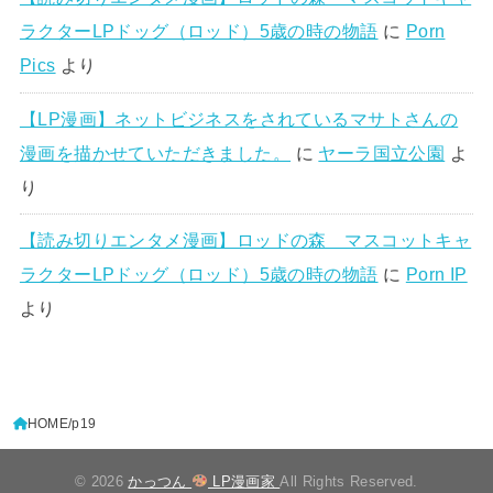
ラクターLPドッグ（ロッド）5歳の時の物語
に
Porn
Pics
より
【LP漫画】ネットビジネスをされているマサトさんの
漫画を描かせていただきました。
に
ヤーラ国立公園
よ
り
【読み切りエンタメ漫画】ロッドの森 マスコットキャ
ラクターLPドッグ（ロッド）5歳の時の物語
に
Porn IP
より
HOME
p19
© 2026
かっつん
LP漫画家
All Rights Reserved.