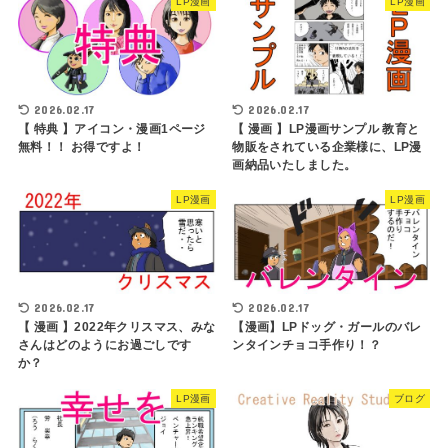
LP漫画
LP漫画
2026.02.17
2026.02.17
【 特典 】アイコン・漫画1ページ
【 漫画 】LP漫画サンプル 教育と
無料！！ お得ですよ！
物販をされている企業様に、LP漫
画納品いたしました。
LP漫画
LP漫画
2026.02.17
2026.02.17
【 漫画 】2022年クリスマス、みな
【漫画】LPドッグ・ガールのバレ
さんはどのようにお過ごしです
ンタインチョコ手作り！？
か？
LP漫画
ブログ