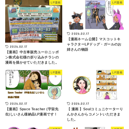
LP漫画
LP漫画
2026.02.17
【漫画ネーム公開】マスコットキ
ャラクターLPドッグ・ガールのお
2026.02.17
姉さんの物語
【漫画】中古車販売ユーロニッポ
ン株式会社様の折り込みチラシの
漫画を描かせていただきました。
LP漫画
LP漫画
2026.02.17
2026.02.17
【 漫画 】Soulコミュニケーターり
【漫画】Space Teacher (宇宙先
んかさんからコメントいただきま
生)しいさん様納品LP漫画です！
した。