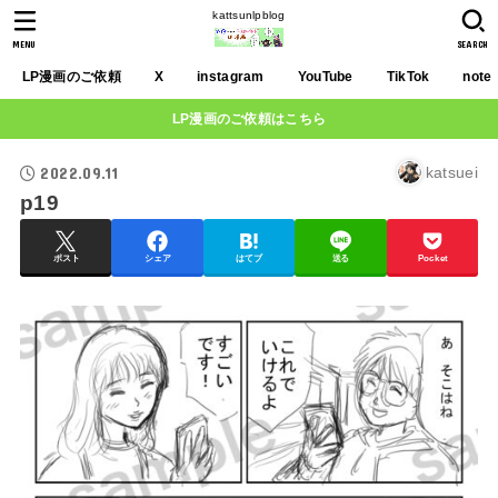
kattsunlpblog
MENU
SEARCH
LP漫画のご依頼
X
instagram
YouTube
TikTok
note
LP漫画のご依頼はこちら
2022.09.11
katsuei
p19
ポスト
シェア
はてブ
送る
Pocket