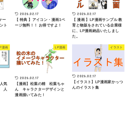
2026.02.17
2026.02.17
ケー
【 特典 】アイコン・漫画1ペ
【 漫画 】LP漫画サンプル 教
ント
ージ無料！！ お得ですよ！
育と物販をされている企業様
に、LP漫画納品いたしまし
た。
LP漫画
LP漫画
イラスト
2026.02.17
2026.02.17
【イラスト】LP漫画家かっつ
人気
【漫画】松葉の精 松葉ちゃ
んのイラスト集
 人
ん キャラクターデザインと
漫画描いてみた！