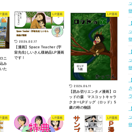
LP漫画
LP漫画
LP漫画
2026.02.17
【漫画】Space Teacher (宇
宙先生)しいさん様納品LP漫画
です！
ロニ
込み
いた
2026.06.11
【読み切りエンタメ漫画】ロ
ッドの森 マスコットキャラ
クターLPドッグ（ロッド）5
歳の時の物語
LP漫画
LP漫画
LP漫画