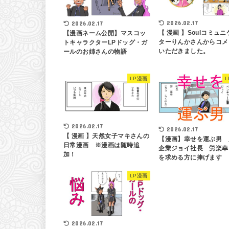
2026.02.17
2026.02.17
【 漫画 】Soulコミュニ
【漫画ネーム公開】マスコッ
ターりんかさんからコメ
トキャラクターLPドッグ・ガ
いただきました。
ールのお姉さんの物語
LP漫画
2026.02.17
2026.02.17
【 漫画 】天然女子マキさんの
【漫画】幸せを運ぶ男 
日常漫画 ※漫画は随時追
企業ジョイ社長 労楽幸
加！
を求める方に捧げます
LP漫画
2026.02.17