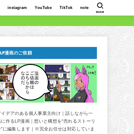
instagram
YouTube
TikTok
note
SEARCH
LP漫画のご依頼
アイデアのある個人事業主向け｜話しながら一
緒に作るLP漫画｜想いと構想を“売れるストーリ
ー”に編集します｜※完全お任せは対応していま