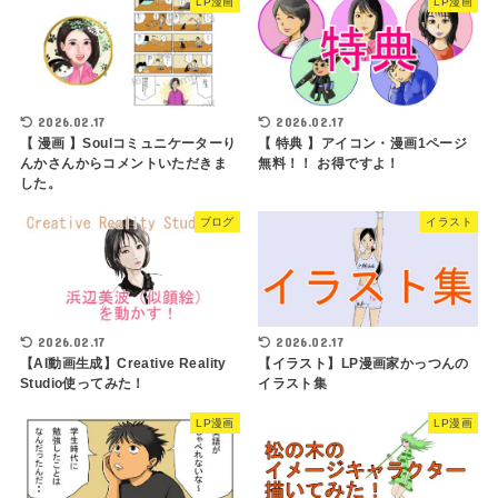
LP漫画
LP漫画
2026.02.17
2026.02.17
【 漫画 】Soulコミュニケーターり
【 特典 】アイコン・漫画1ページ
んかさんからコメントいただきま
無料！！ お得ですよ！
した。
ブログ
イラスト
2026.02.17
2026.02.17
【AI動画生成】Creative Reality
【イラスト】LP漫画家かっつんの
Studio使ってみた！
イラスト集
LP漫画
LP漫画