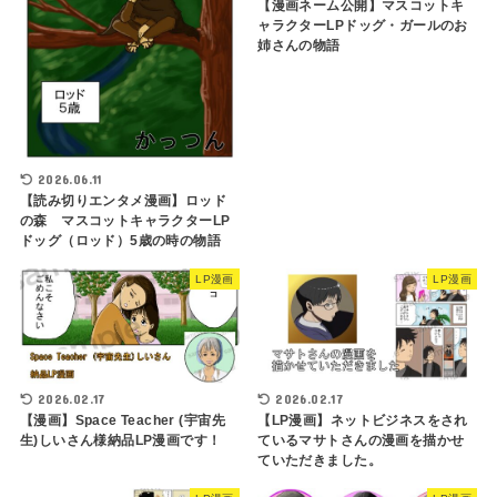
【漫画ネーム公開】マスコットキ
ャラクターLPドッグ・ガールのお
姉さんの物語
2026.06.11
【読み切りエンタメ漫画】ロッド
の森 マスコットキャラクターLP
ドッグ（ロッド）5歳の時の物語
LP漫画
LP漫画
2026.02.17
2026.02.17
【LP漫画】ネットビジネスをされ
【漫画】Space Teacher (宇宙先
ているマサトさんの漫画を描かせ
生)しいさん様納品LP漫画です！
ていただきました。