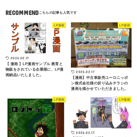
RECOMMEND
LP漫画
LP漫画
2026.02.17
【 漫画 】LP漫画サンプル 教育と
物販をされている企業様に、LP漫
2026.02.17
画納品いたしました。
【漫画】中古車販売ユーロニッポ
ン株式会社様の折り込みチラシの
漫画を描かせていただきました。
LP漫画
LP漫画
2026.02.17