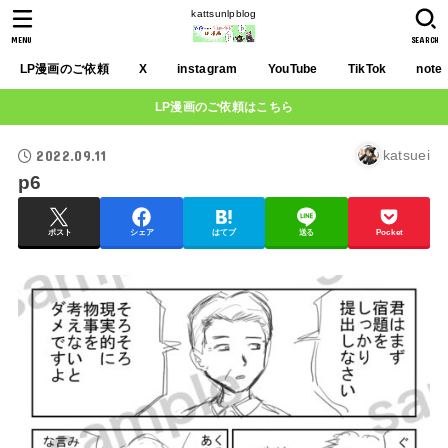
kattsunlpblog
MENU
SEARCH
LP漫画のご依頼
X
instagram
YouTube
TikTok
note
LP漫画のご依頼はこちら
2022.09.11
katsuei
p6
ポスト
シェア
はてブ
送る
Pocket