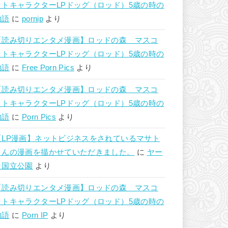
ットキャラクターLPドッグ（ロッド）5歳の時の
物語
に
pornip
より
【読み切りエンタメ漫画】ロッドの森 マスコ
ットキャラクターLPドッグ（ロッド）5歳の時の
物語
に
Free Porn Pics
より
【読み切りエンタメ漫画】ロッドの森 マスコ
ットキャラクターLPドッグ（ロッド）5歳の時の
物語
に
Porn Pics
より
【LP漫画】ネットビジネスをされているマサト
さんの漫画を描かせていただきました。
に
ヤー
ラ国立公園
より
【読み切りエンタメ漫画】ロッドの森 マスコ
ットキャラクターLPドッグ（ロッド）5歳の時の
物語
に
Porn IP
より