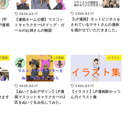
2026.02.17
2026.02.17
【LP漫画】ネットビジネスを
 (宇
【漫画ネーム公開】マスコッ
されているマサトさんの漫画
P漫画
トキャラクターLPドッグ・ガ
を描かせていただきました。
ールのお姉さんの物語
LP漫画
LP漫画
イラスト
2026.02.17
2026.02.17
【ぬいぐるみデザイン】LP漫
【イラスト】LP漫画家かっつ
のせます
画マスコットキャラクターの2
んのイラスト集
匹をぬいぐるみ化してみた。