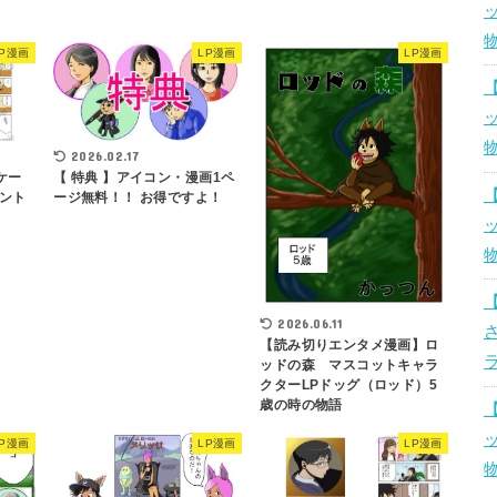
LP漫画
LP漫画
LP漫画
2026.02.17
ケー
【 特典 】アイコン・漫画1ペ
ント
ージ無料！！ お得ですよ！
2026.06.11
【読み切りエンタメ漫画】ロ
ッドの森 マスコットキャラ
クターLPドッグ（ロッド）5
歳の時の物語
LP漫画
LP漫画
LP漫画