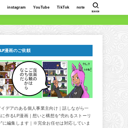
instagram
YouTube
TikTok
note
SEARCH
LP漫画のご依頼
アイデアのある個人事業主向け｜話しながら一
緒に作るLP漫画｜想いと構想を“売れるストーリ
ー”に編集します｜※完全お任せは対応していま