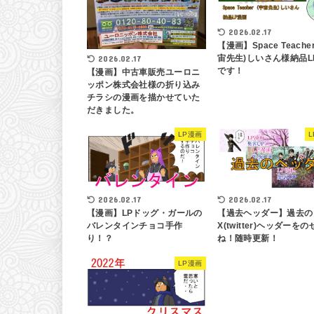
2026.02.17
【漫画】Space Teacher
宙先生)しいさん様納品L
2026.02.17
です！
【漫画】中古車販売ユーロニ
ッポン株式会社様の折り込み
チラシの漫画を描かせていた
だきました。
LP漫画
2026.02.17
2026.02.17
【漫画】LPドッグ・ガールの
【過去ヘッダー】過去の
バレンタインチョコ手作
X(twitter)ヘッダーを
り！？
ね！随時更新！
LP漫画