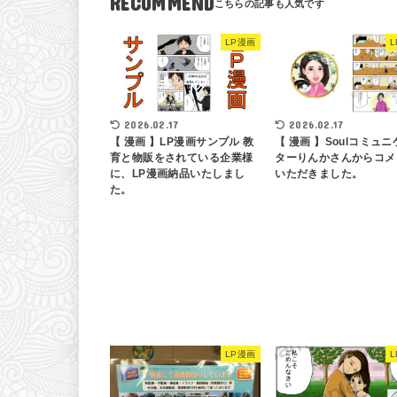
RECOMMEND
LP漫画
2026.02.17
2026.02.17
【 漫画 】LP漫画サンプル 教
【 漫画 】Soulコミュニ
育と物販をされている企業様
ターりんかさんからコメ
に、LP漫画納品いたしまし
いただきました。
た。
LP漫画