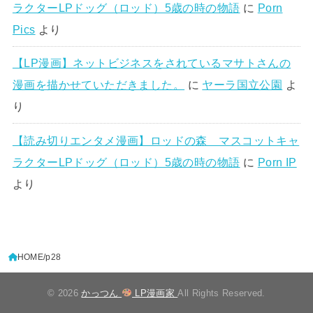
ラクターLPドッグ（ロッド）5歳の時の物語
に
Porn
Pics
より
【LP漫画】ネットビジネスをされているマサトさんの
漫画を描かせていただきました。
に
ヤーラ国立公園
よ
り
【読み切りエンタメ漫画】ロッドの森 マスコットキャ
ラクターLPドッグ（ロッド）5歳の時の物語
に
Porn IP
より
HOME
p28
© 2026
かっつん
LP漫画家
All Rights Reserved.