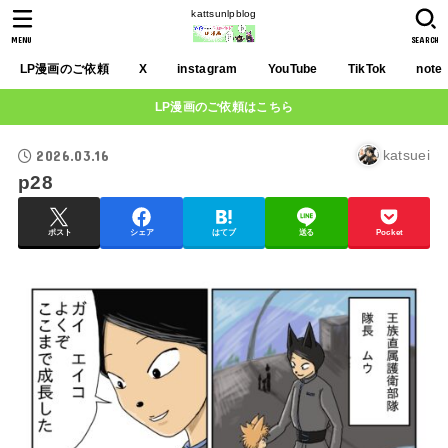
kattsunlpblog
MENU
SEARCH
LP漫画のご依頼
X
instagram
YouTube
TikTok
note
LP漫画のご依頼はこちら
2026.03.16
katsuei
p28
ポスト
シェア
はてブ
送る
Pocket