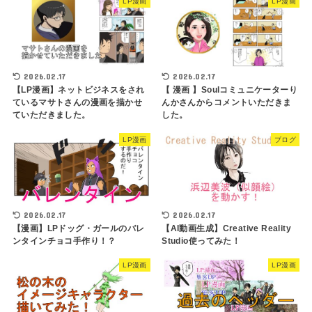
LP漫画
LP漫画
2026.02.17
2026.02.17
【LP漫画】ネットビジネスをされ
【 漫画 】Soulコミュニケーターり
ているマサトさんの漫画を描かせ
んかさんからコメントいただきま
ていただきました。
した。
LP漫画
ブログ
2026.02.17
2026.02.17
【漫画】LPドッグ・ガールのバレ
【AI動画生成】Creative Reality
ンタインチョコ手作り！？
Studio使ってみた！
LP漫画
LP漫画