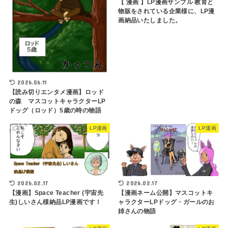
【 漫画 】LP漫画サンプル 教育と
物販をされている企業様に、LP漫
画納品いたしました。
2026.06.11
【読み切りエンタメ漫画】ロッド
の森 マスコットキャラクターLP
ドッグ（ロッド）5歳の時の物語
LP漫画
LP漫画
2026.02.17
2026.02.17
【漫画】Space Teacher (宇宙先
【漫画ネーム公開】マスコットキ
生)しいさん様納品LP漫画です！
ャラクターLPドッグ・ガールのお
姉さんの物語